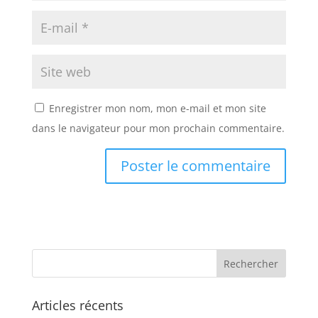
Enregistrer mon nom, mon e-mail et mon site
dans le navigateur pour mon prochain commentaire.
A
A
l
l
t
t
e
e
r
r
n
n
Articles récents
a
a