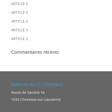
ARTICLE 6
t
t
i
i
ARTICLE 5
v
v
ARTICLE 4
e
e
ARTICLE 3
:
:
ARTICLE 2
Commentaires récents
Adresse du TC Cheseaux
Route de Genève 16
1033 Cheseaux-sur-Lausanne