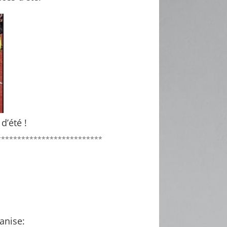
d’été !
**************************
anise: