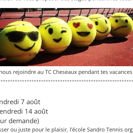
nous rejoindre au TC Cheseaux pendant tes vacances 
********************************************************
endredi 7 août
vendredi 14 août
 sur demande)
ser ou juste pour le plaisir, l’école Sandro Tennis org