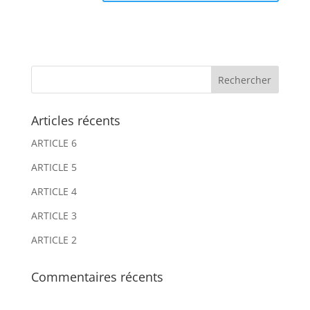
A
A
l
l
t
t
e
e
r
r
n
n
Articles récents
a
a
ARTICLE 6
t
t
i
i
ARTICLE 5
v
v
ARTICLE 4
e
e
ARTICLE 3
:
:
ARTICLE 2
Commentaires récents