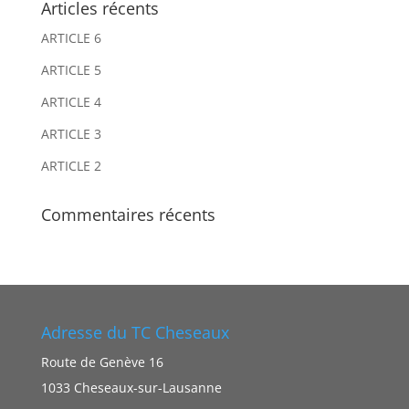
Articles récents
a
a
ARTICLE 6
t
t
i
i
ARTICLE 5
v
v
ARTICLE 4
e
e
ARTICLE 3
:
:
ARTICLE 2
Commentaires récents
Adresse du TC Cheseaux
Route de Genève 16
1033 Cheseaux-sur-Lausanne