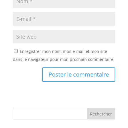
Enregistrer mon nom, mon e-mail et mon site
dans le navigateur pour mon prochain commentaire.
A
A
l
l
t
t
e
e
r
r
n
n