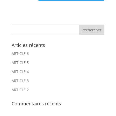
A
A
l
l
t
t
e
e
r
r
n
n
Articles récents
a
a
ARTICLE 6
t
t
i
i
ARTICLE 5
v
v
ARTICLE 4
e
e
ARTICLE 3
:
:
ARTICLE 2
Commentaires récents