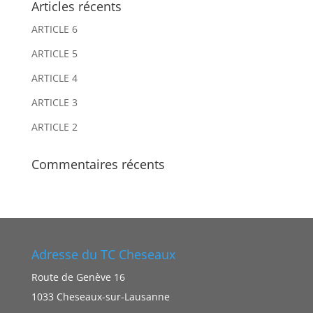
Articles récents
a
a
ARTICLE 6
t
t
i
i
ARTICLE 5
v
v
ARTICLE 4
e
e
ARTICLE 3
:
:
ARTICLE 2
Commentaires récents
Adresse du TC Cheseaux
Route de Genève 16
1033 Cheseaux-sur-Lausanne