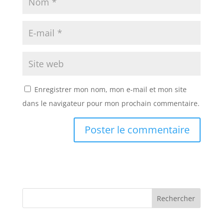
Enregistrer mon nom, mon e-mail et mon site
dans le navigateur pour mon prochain commentaire.
A
A
l
l
t
t
e
e
r
r
n
n