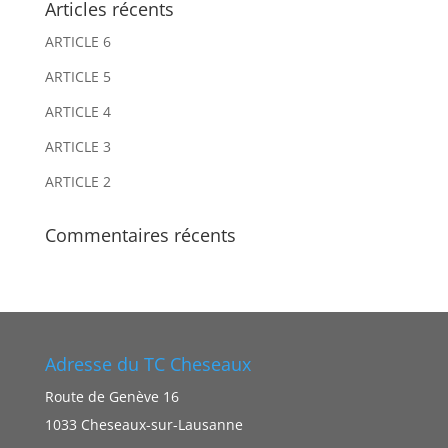
Articles récents
a
a
ARTICLE 6
t
t
i
i
ARTICLE 5
v
v
ARTICLE 4
e
e
ARTICLE 3
:
:
ARTICLE 2
Commentaires récents
Adresse du TC Cheseaux
Route de Genève 16
1033 Cheseaux-sur-Lausanne