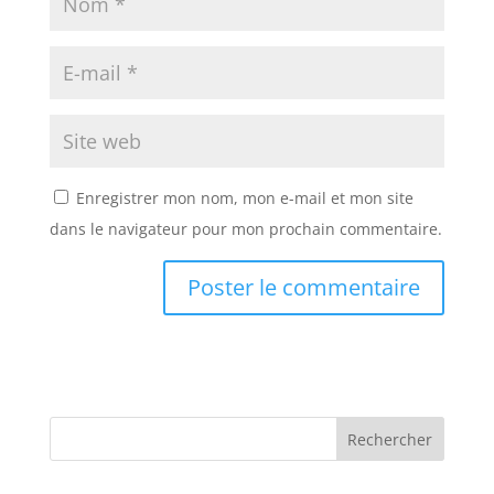
Enregistrer mon nom, mon e-mail et mon site
dans le navigateur pour mon prochain commentaire.
A
A
l
l
t
t
e
e
r
r
n
n