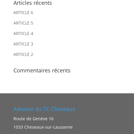
Articles récents
a
a
ARTICLE 6
t
t
i
i
ARTICLE 5
v
v
ARTICLE 4
e
e
ARTICLE 3
:
:
ARTICLE 2
Commentaires récents
Adresse du TC Cheseaux
Route de Genève 16
1033 Cheseaux-sur-Lausanne