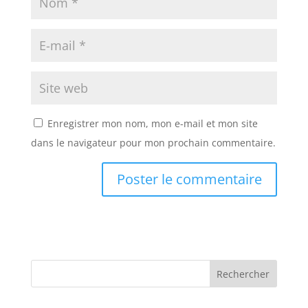
Enregistrer mon nom, mon e-mail et mon site
dans le navigateur pour mon prochain commentaire.
A
A
l
l
t
t
e
e
r
r
n
n