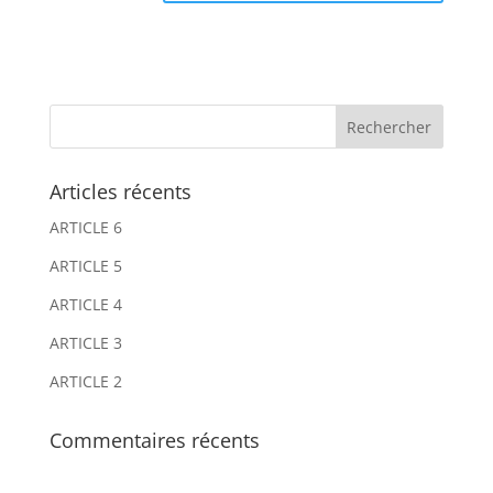
A
A
l
l
t
t
e
e
r
r
n
n
Articles récents
a
a
ARTICLE 6
t
t
i
i
ARTICLE 5
v
v
ARTICLE 4
e
e
ARTICLE 3
:
:
ARTICLE 2
Commentaires récents