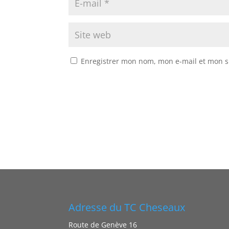
Enregistrer mon nom, mon e-mail et mon s
A
A
l
l
t
t
e
e
r
r
n
n
a
a
Adresse du TC Cheseaux
t
t
i
i
Route de Genève 16