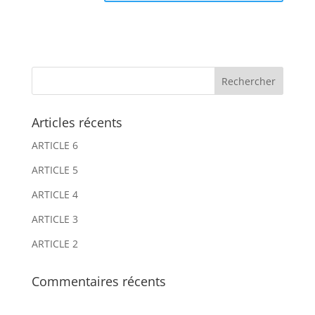
A
A
l
l
t
t
e
e
r
r
n
n
Articles récents
a
a
ARTICLE 6
t
t
i
i
ARTICLE 5
v
v
ARTICLE 4
e
e
ARTICLE 3
:
:
ARTICLE 2
Commentaires récents