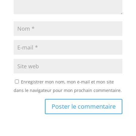
Enregistrer mon nom, mon e-mail et mon site
dans le navigateur pour mon prochain commentaire.
A
A
l
l
t
t