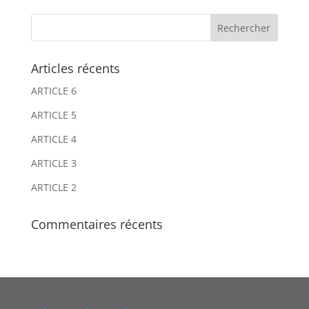
e
e
r
r
n
n
Articles récents
a
a
ARTICLE 6
t
t
i
i
ARTICLE 5
v
v
ARTICLE 4
e
e
ARTICLE 3
:
:
ARTICLE 2
Commentaires récents