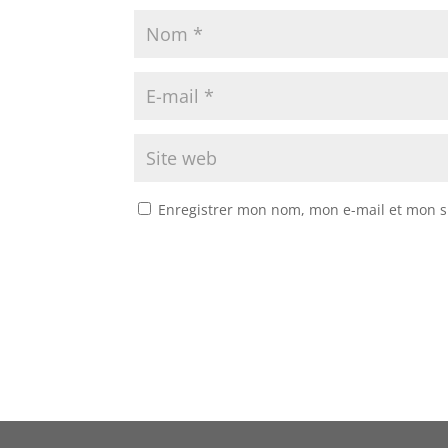
Enregistrer mon nom, mon e-mail et mon s
A
A
l
l
t
t
e
e
r
r
n
n