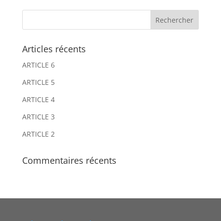
e
e
r
r
n
n
Articles récents
a
a
ARTICLE 6
t
t
i
i
ARTICLE 5
v
v
ARTICLE 4
e
e
ARTICLE 3
:
:
ARTICLE 2
Commentaires récents