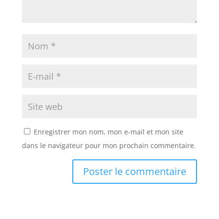
Enregistrer mon nom, mon e-mail et mon site
dans le navigateur pour mon prochain commentaire.
A
A
l
l
t
t